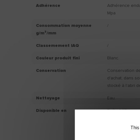
Adhérence
Adhérence endui
Mpa
Consommation moyenne
/
g/m²/mm
Classemement IAQ
/
Couleur produit fini
Blanc.
Conservation
Conservation de 
d'achat, dans s
stocké à l’abri d
Nettoyage
Eau.
Disponible en
Boîte 1 KG
Seau 5 KG
Seau 10 KG
This
Sac 15 KG