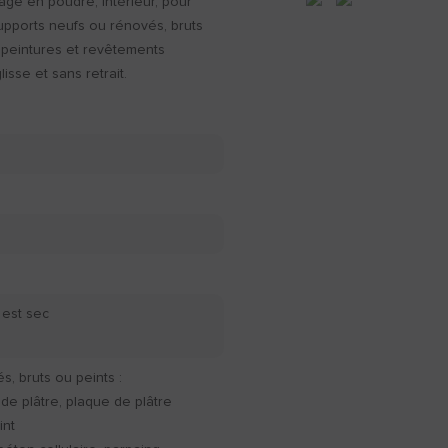
e en poudre, intérieur, pour
upports neufs ou rénovés, bruts
, peintures et revêtements
sse et sans retrait.
 est sec
, bruts ou peints :
 de plâtre, plaque de plâtre
int