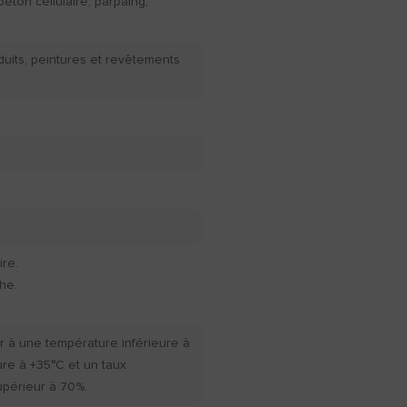
béton cellulaire, parpaing,
duits, peintures et revêtements
re.
he.
r à une température inférieure à
ure à +35°C et un taux
upérieur à 70%.