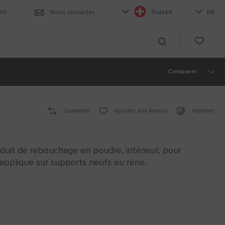
Choisissez votre langue
Choisisse
Suisse
FR
055
Nous contacter
List
Lancer la recherc
Comparer
Comparer
Ajouter aux favoris
Imprimer
t de rebouchage en poudre, intérieur, pour
applique sur supports neufs ou réno...