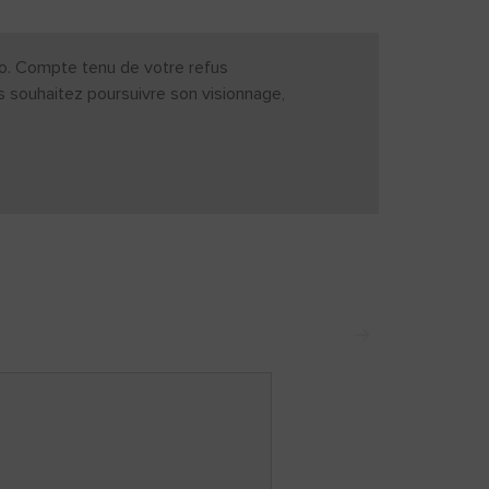
déo. Compte tenu de votre refus
us souhaitez poursuivre son visionnage,