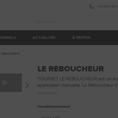
+41 264 224 
Effectuer une recherche
SIONNELS
ACTUALITÉS
À PROPOS
e reboucheur
LE REBOUCHEUR
TOUPRET LE REBOUCHEUR est un endui
application manuelle. Le Reboucheur s'
Lire la suite
Conditionnement