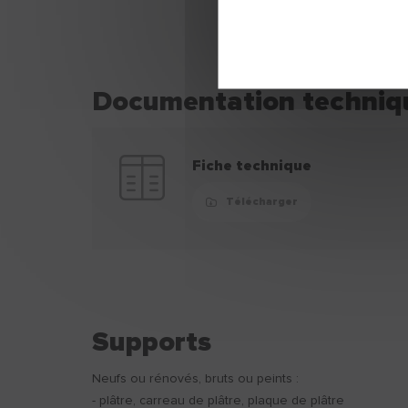
Sac 25 KG
Documentation techniq
Fiche technique
Télécharger
Supports
Neufs ou rénovés, bruts ou peints :
- plâtre, carreau de plâtre, plaque de plâtre