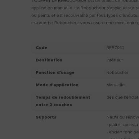
TOUPRET LE REBOUCHEUR est un enduit de rebouchag
application manuelle. Le Reboucheur s'applique sur s
ou peints et est recouvrable par tous types d'enduits
muraux. Le Reboucheur vous assure une excellente gli
Code
REB701D
Destination
Intérieur
Fonction d'usage
Reboucher
Mode d'application
Manuelle
Temps de redoublement
dès que l’enduit
entre 2 couches
Supports
Neufs ou rénovés
- plâtre, carreau
- ancien fond pe