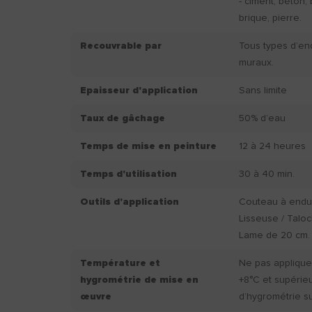
- ciment, béton, 
brique, pierre.
Recouvrable par
Tous types d’en
muraux.
Epaisseur d'application
Sans limite
Taux de gâchage
50% d’eau
Temps de mise en peinture
12 à 24 heures
Temps d'utilisation
30 à 40 min.
Outils d'application
Couteau à endui
Lisseuse / Taloc
Lame de 20 cm.
Température et
Ne pas applique
hygrométrie de mise en
+8°C et supérie
œuvre
d’hygrométrie s