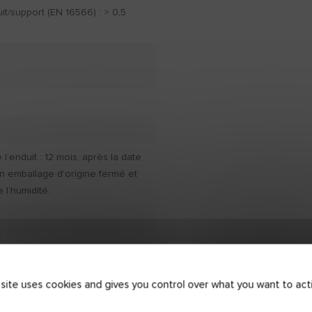
t/support (EN 16566) : > 0,5
l’enduit : 12 mois, après la date
on emballage d'origine fermé et
e l’humidité.
 site uses cookies and gives you control over what you want to act