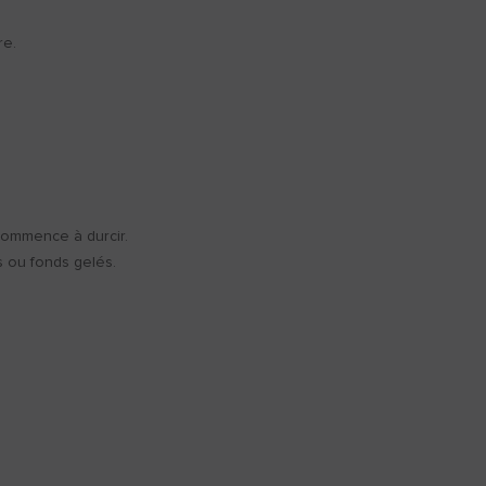
re.
 commence à durcir.
s ou fonds gelés.