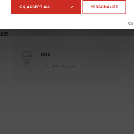
OK, ACCEPT ALL
PERSONALIZE
ue
FDS
Télécharger