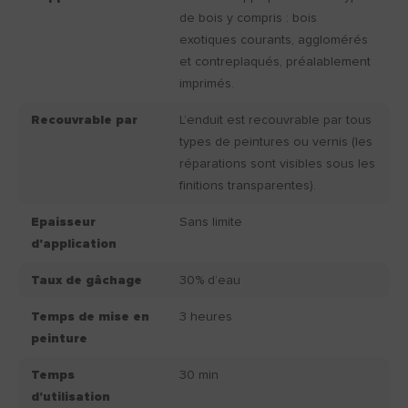
de bois y compris : bois
exotiques courants, agglomérés
et contreplaqués, préalablement
imprimés.
Recouvrable par
L’enduit est recouvrable par tous
types de peintures ou vernis (les
réparations sont visibles sous les
finitions transparentes).
Epaisseur
Sans limite
d'application
Taux de gâchage
30% d’eau
Temps de mise en
3 heures
peinture
Temps
30 min
d'utilisation