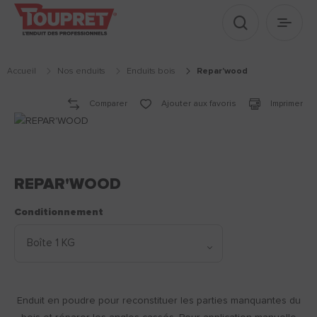
Afficher le 
Ouvrir
Accueil
Nos enduits
enduits bois
repar'wood
Comparer
Ajouter aux favoris
Imprimer
REPAR'WOOD
Conditionnement
Enduit en poudre pour reconstituer les parties manquantes du