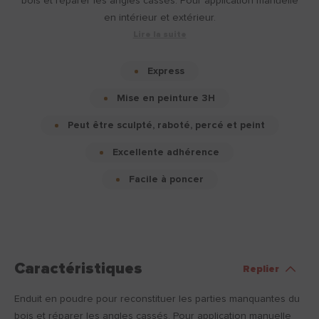
bois et réparer les angles cassés. Pour application manuelle
en intérieur et extérieur.
Lire la suite
Express
Mise en peinture 3H
Peut être sculpté, raboté, percé et peint
Excellente adhérence
Facile à poncer
Caractéristiques
Replier
Enduit en poudre pour reconstituer les parties manquantes du
bois et réparer les angles cassés. Pour application manuelle