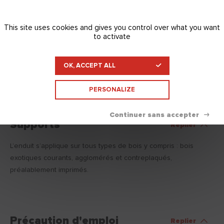
This site uses cookies and gives you control over what you want
FDS
to activate
Télécharger
OK, ACCEPT ALL
PERSONALIZE
Supports
Replier
L’enduit s’applique sur tous types de bois y compris : bois
exotiques courants, agglomérés et contreplaqués,
préalablement imprimés.
Précaution d'emploi
Replier