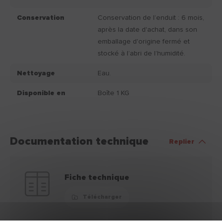
Conservation
Conservation de l’enduit : 6 mois,
après la date d'achat, dans son
emballage d'origine fermé et
stocké à l’abri de l’humidité.
Nettoyage
Eau.
Disponible en
Boîte 1 KG
Documentation technique
Replier
Fiche technique
Télécharger