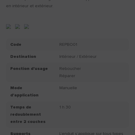
en intérieur et extérieur.
Code
REPBO01
Destination
Intérieur / Extérieur
Fonction d'usage
Reboucher
Réparer
Mode
Manuelle
d'application
Temps de
1 h 30
redoublement
entre 2 couches
Supports
L’enduit s’applique sur tous types