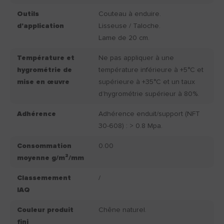
Outils
Couteau à enduire.
d'application
Lisseuse / Taloche.
Lame de 20 cm.
Température et
Ne pas appliquer à une
hygrométrie de
température inférieure à +5°C et
mise en œuvre
supérieure à +35°C et un taux
d’hygrométrie supérieur à 80%.
Adhérence
Adhérence enduit/support (NFT
30-608) : > 0.8 Mpa.
Consommation
0.00
moyenne g/m²/mm
Classemement
/
IAQ
Couleur produit
Chêne naturel.
fini