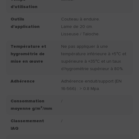
d'utilisation
Outils
Couteau à enduire.
d'application
Lame de 20 cm.
Lisseuse / Taloche.
Température et
Ne pas appliquer à une
hygrométrie de
température inférieure à +5°C et
mise en œuvre
supérieure à +35°C et un taux
d’hygrométrie supérieur à 80%.
Adhérence
Adhérence enduit/support (EN
16-566) : > 0.8 Mpa.
Consommation
/
moyenne g/m²/mm
Classemement
/
IAQ