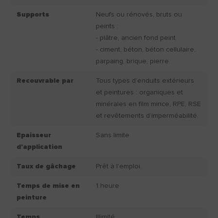
Supports
Neufs ou rénovés, bruts ou
peints :
- plâtre, ancien fond peint
- ciment, béton, béton cellulaire,
parpaing, brique, pierre.
Recouvrable par
Tous types d’enduits extérieurs
et peintures : organiques et
minérales en film mince, RPE, RSE
et revêtements d’imperméabilité.
Epaisseur
Sans limite
d'application
Taux de gâchage
Prêt à l'emploi.
Temps de mise en
1 heure
peinture
Temps
Illimité.