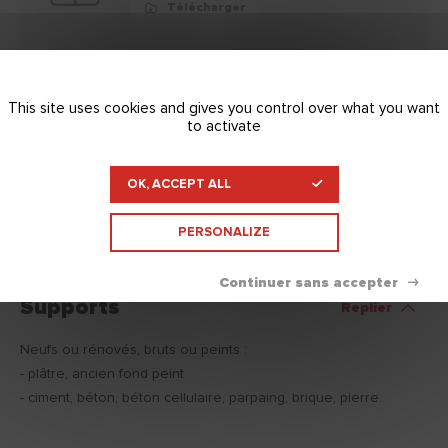
Télécharger
This site uses cookies and gives you control over what you want
FDS
to activate
Télécharger
OK, ACCEPT ALL
PERSONALIZE
Supports
Replier
Neufs ou rénovés, bruts ou peints :
- plâtre, ancien fond peint
- ciment, béton, béton cellulaire, parpaing, brique, pierre.