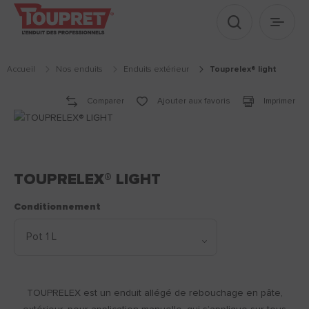
Afficher le 
Ouvrir
Accueil
Nos enduits
enduits extérieur
touprelex® light
Comparer
Ajouter aux favoris
Imprimer
TOUPRELEX® LIGHT
Conditionnement
TOUPRELEX est un enduit allégé de rebouchage en pâte,