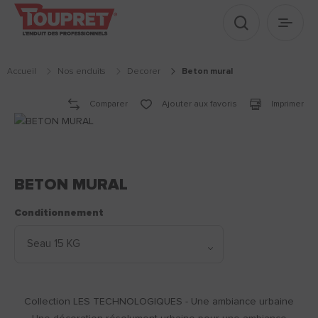
Afficher le 
Ouvrir
Accueil
Nos enduits
decorer
beton mural
Comparer
Ajouter aux favoris
Imprimer
BETON MURAL
Conditionnement
Collection LES TECHNOLOGIQUES - Une ambiance urbaine