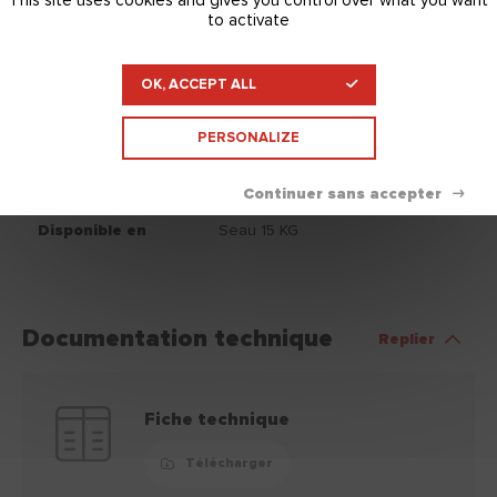
This site uses cookies and gives you control over what you want
fini
to activate
Conservation
Conservation du produit : 1 an,
OK, ACCEPT ALL
après la date d'achat, dans son
emballage d'origine et stocké à
PERSONALIZE
l'abri du gel et du soleil.
Nettoyage
Eau.
Disponible en
Seau 15 KG
Documentation technique
Replier
Fiche technique
Télécharger