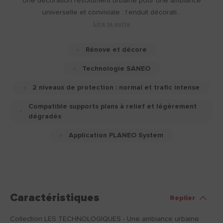
Une décoration résolument urbaine pour une ambiance
universelle et conviviale : l’enduit décorati...
Lire la suite
Rénove et décore
Technologie SANEO
2 niveaux de protection : normal et trafic intense
Compatible supports plans à relief et légèrement
dégradés
Application PLANEO System
Caractéristiques
Replier
Collection LES TECHNOLOGIQUES - Une ambiance urbaine