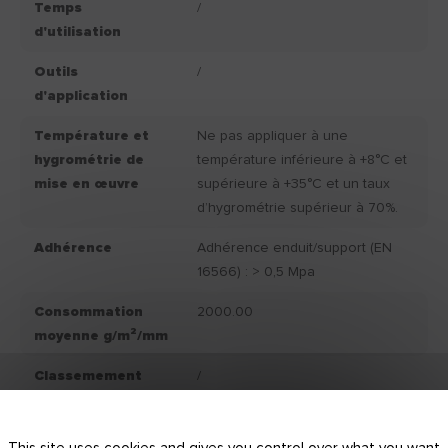
Temps
/
d'utilisation
Outils
/
d'application
Température et
Ne pas appliquer à une
hygrométrie de
température inférieure à +8°C et
mise en œuvre
supérieure à +35°C et un taux
d’hygrométrie supérieur à 70%.
Adhérence
Adhérence enduit/support (EN
16566) : > 0,5 Mpa
Consommation
2000.00
moyenne g/m²/mm
Classemement
/
IAQ
Couleur produit
/