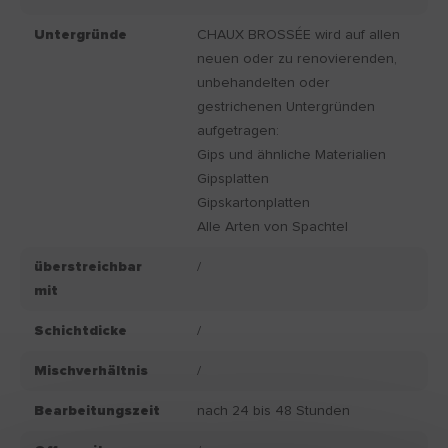
Untergründe
CHAUX BROSSÉE wird auf allen
neuen oder zu renovierenden,
unbehandelten oder
gestrichenen Untergründen
aufgetragen:
Gips und ähnliche Materialien
Gipsplatten
Gipskartonplatten
Alle Arten von Spachtel
überstreichbar
/
mit
Schichtdicke
/
Mischverhältnis
/
Bearbeitungszeit
nach 24 bis 48 Stunden