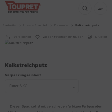
Suche anzei
Haupt
Startseite
Unsere Spachtel
dekorativ
kalkstreichputz
Vergleichen
Zu den Favoriten hinzuügen
Drucken
Kalkstreichputz
Verpackungseinheit
Dieser Spachtel ist mit verschieden farbigen Farbpaseten