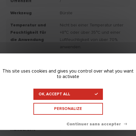
Offenzeit
/
Werkzeug
Bürste
Temperatur und
Nicht bei einer Temperatur unter
Feuchtigkeit für
+8°C oder über 35°C und einer
die Anwendung
Luftfeuchtigkeit von über 70%
anwenden.
Haftung
Auf allen Arten von
Spachteln/Untergrund. (EN
This site uses cookies and gives you control over what you want
16566) : > 0,5 Mpa.
to activate
Durchschnittsverbrauch
400.00
in g/m²
OK, ACCEPT ALL
IAQ-Klassierung
/
PERSONALIZE
Farbe Endprodukt
/
Haltbarkeit
/