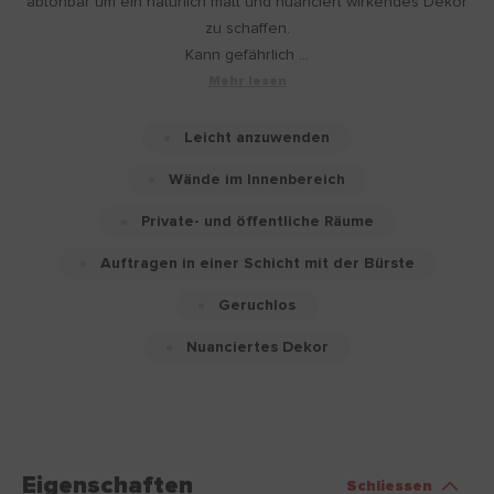
abtönbar um ein natürlich matt und nuanciert wirkendes Dekor
zu schaffen.
Kann gefährlich ...
Mehr lesen
Leicht anzuwenden
Wände im Innenbereich
Private- und öffentliche Räume
Auftragen in einer Schicht mit der Bürste
Geruchlos
Nuanciertes Dekor
Eigenschaften
Schliessen